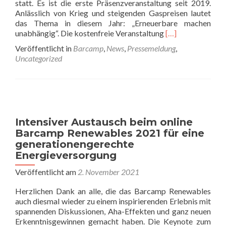
statt. Es ist die erste Präsenzveranstaltung seit 2019.
Anlässlich von Krieg und steigenden Gaspreisen lautet
das Thema in diesem Jahr: „Erneuerbare machen
Read
unabhängig“. Die kostenfreie Veranstaltung
[…]
more
Veröffentlicht in
Barcamp
,
News
,
Pressemeldung
,
about
Uncategorized
Barcamp
Renewables
2022:
„Erneuerbare
machen
unabhängig“
Intensiver Austausch beim online
Barcamp Renewables 2021 für eine
generationengerechte
Energieversorgung
Veröffentlicht am
2. November 2021
Herzlichen Dank an alle, die das Barcamp Renewables
auch diesmal wieder zu einem inspirierenden Erlebnis mit
spannenden Diskussionen, Aha-Effekten und ganz neuen
Erkenntnisgewinnen gemacht haben. Die Keynote zum