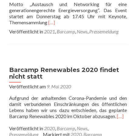
Motto „Austausch und Networking für eine
generationengerechte Energieversorgung“. Das Event
startet am Donnerstag ab 17.45 Uhr mit Keynote,
Read
Themensammlung
[…]
more
Veröffentlicht in
2021
,
Barcamp
,
News
,
Pressemeldung
about
9.
Barcamp
Renewables
fragt:
Wie
Barcamp Renewables 2020 findet
geht
nicht statt
generationengerechte
Energieversorgung?
Veröffentlicht am
9. Mai 2020
Aufgrund der anhaltenden Corona-Pandemie und den
damit verbundenen Einschränkungen des öffentlichen
Lebens haben wir uns dazu entschieden, das geplante
Barcamp Renewables 2020 im Oktober abzusagen.
[…]
Veröffentlicht in
2020
,
Barcamp
,
News
,
Pressemeldung
Markiert mit
2020
,
Barcamp