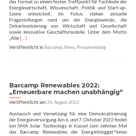
das Format zu einem festen Treffpunkt für Fachleute der
Energiewirtschaft, Wissenschaft, Politik und Start-up-
Szene entwickelt. Im Fokus stehen aktuelle
Fragestellungen rund um die Energiewende, die
Dekarbonisierung von Wirtschaft und Gesellschaft
sowie innovative Geschäftsmodelle. Unter dem Motto
Read
„Alle
[…]
more
Veröffentlicht in
Barcamp
,
News
,
Pressemeldung
about
Barcamp
Renewables
2025:
Alle
Hände
Barcamp Renewables 2022:
für
„Erneuerbare machen unabhängig“
die
Energiewende
Veröffentlicht am
31. August 2022
Austausch und Vernetzung für eine Demokratisierung
der Energieversorgung Am 6. und 7. Oktober 2022 findet
bei SMA Solar Technology in Kassel zum zehnten Mal
das Barcamp Renewables der Energieblogger*innen