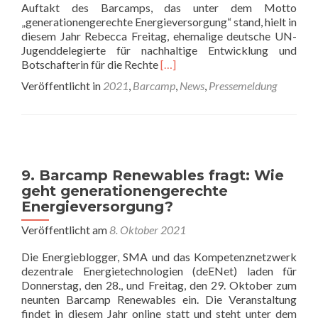
Auftakt des Barcamps, das unter dem Motto
„generationengerechte Energieversorgung“ stand, hielt in
diesem Jahr Rebecca Freitag, ehemalige deutsche UN-
Jugenddelegierte für nachhaltige Entwicklung und
Read
Botschafterin für die Rechte
[…]
more
Veröffentlicht in
2021
,
Barcamp
,
News
,
Pressemeldung
about
Intensiver
Austausch
beim
online
Barcamp
9. Barcamp Renewables fragt: Wie
Renewables
geht generationengerechte
2021
Energieversorgung?
für
eine
Veröffentlicht am
8. Oktober 2021
generationengerechte
Energieversorgung
Die Energieblogger, SMA und das Kompetenznetzwerk
dezentrale Energietechnologien (deENet) laden für
Donnerstag, den 28., und Freitag, den 29. Oktober zum
neunten Barcamp Renewables ein. Die Veranstaltung
findet in diesem Jahr online statt und steht unter dem