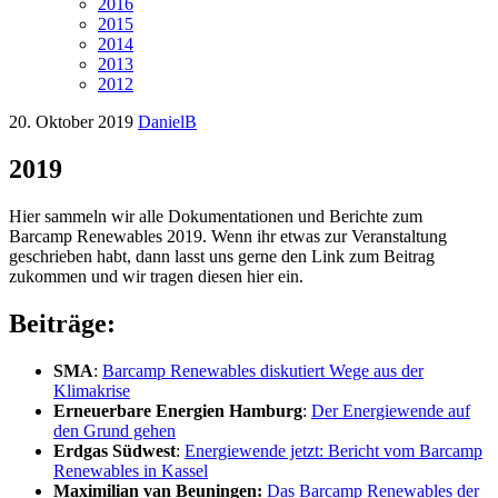
2016
2015
2014
2013
2012
20. Oktober 2019
DanielB
2019
Hier sammeln wir alle Dokumentationen und Berichte zum
Barcamp Renewables 2019. Wenn ihr etwas zur Veranstaltung
geschrieben habt, dann lasst uns gerne den Link zum Beitrag
zukommen und wir tragen diesen hier ein.
Beiträge:
SMA
:
Barcamp Renewables diskutiert Wege aus der
Klimakrise
Erneuerbare Energien Hamburg
:
Der Energiewende auf
den Grund gehen
Erdgas Südwest
:
Energie­wende jetzt: Bericht vom Bar­camp
Re­new­ables in Kassel
Maximilian van Beuningen:
Das Barcamp Renewables der