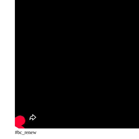
#bc_renew