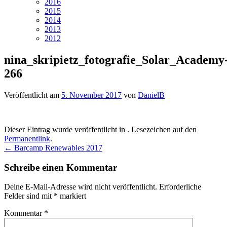
2016
2015
2014
2013
2012
nina_skripietz_fotografie_Solar_Academy
266
Veröffentlicht am
5. November 2017
von
DanielB
Dieser Eintrag wurde veröffentlicht in . Lesezeichen auf den
Permanentlink
.
Beitragsnavigation
←
Barcamp Renewables 2017
Schreibe einen Kommentar
Deine E-Mail-Adresse wird nicht veröffentlicht.
Erforderliche
Felder sind mit
*
markiert
Kommentar
*