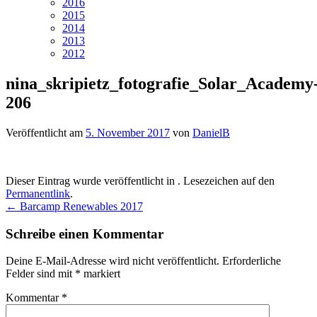
2016
2015
2014
2013
2012
nina_skripietz_fotografie_Solar_Academy
206
Veröffentlicht am
5. November 2017
von
DanielB
Dieser Eintrag wurde veröffentlicht in . Lesezeichen auf den
Permanentlink
.
Beitragsnavigation
←
Barcamp Renewables 2017
Schreibe einen Kommentar
Deine E-Mail-Adresse wird nicht veröffentlicht.
Erforderliche
Felder sind mit
*
markiert
Kommentar
*