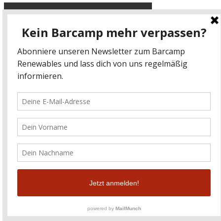
Datenschutz
-
Impressum
kontakt@barcamp-renewables.de
energieblogger.net
Facebook-Link
Twitter-Link
© 2020 Energieblogger
Zerif Lite
developed by
ThemeIsle