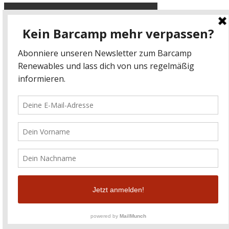
Datenschutz
-
Impressum
kontakt@barcamp-renewables.de
energieblogger.net
Facebook-Link
Twitter-Link
© 2020 Energieblogger
Zerif Lite
developed by
ThemeIsle