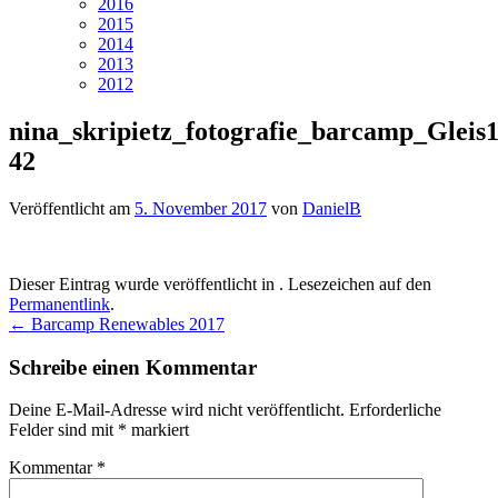
2016
2015
2014
2013
2012
nina_skripietz_fotografie_barcamp_Gleis1
42
Veröffentlicht am
5. November 2017
von
DanielB
Dieser Eintrag wurde veröffentlicht in . Lesezeichen auf den
Permanentlink
.
Beitragsnavigation
←
Barcamp Renewables 2017
Schreibe einen Kommentar
Deine E-Mail-Adresse wird nicht veröffentlicht.
Erforderliche
Felder sind mit
*
markiert
Kommentar
*