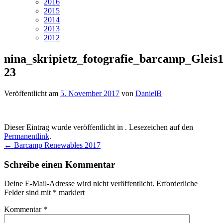
2016
2015
2014
2013
2012
nina_skripietz_fotografie_barcamp_Gleis1
23
Veröffentlicht am
5. November 2017
von
DanielB
Dieser Eintrag wurde veröffentlicht in . Lesezeichen auf den
Permanentlink
.
Beitragsnavigation
←
Barcamp Renewables 2017
Schreibe einen Kommentar
Deine E-Mail-Adresse wird nicht veröffentlicht.
Erforderliche
Felder sind mit
*
markiert
Kommentar
*