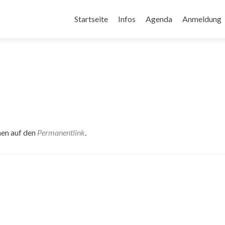
Zum
Inhalt
Startseite
Infos
Agenda
Anmeldung
springen
hen auf den
Permanentlink
.