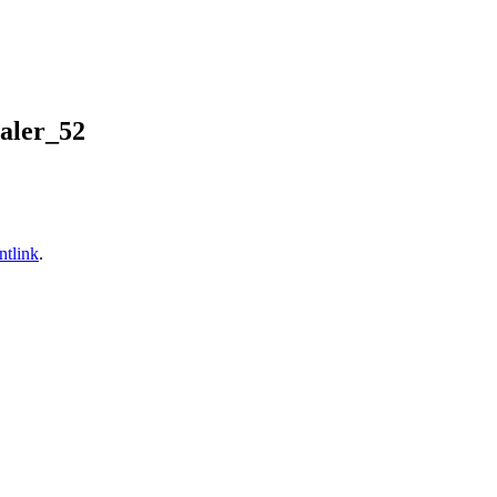
aler_52
tlink
.