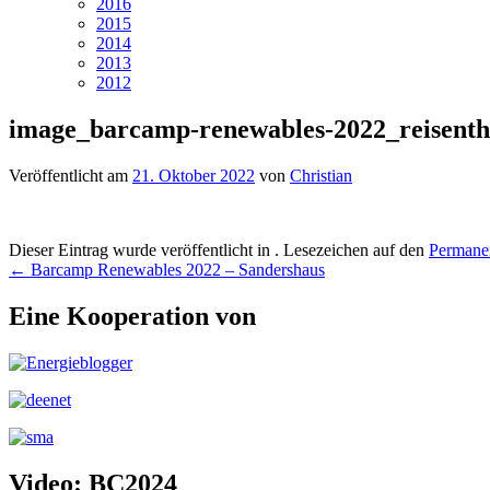
2016
2015
2014
2013
2012
image_barcamp-renewables-2022_reisenth
Veröffentlicht am
21. Oktober 2022
von
Christian
Dieser Eintrag wurde veröffentlicht in . Lesezeichen auf den
Permanen
Beitragsnavigation
←
Barcamp Renewables 2022 – Sandershaus
Eine Kooperation von
Video: BC2024