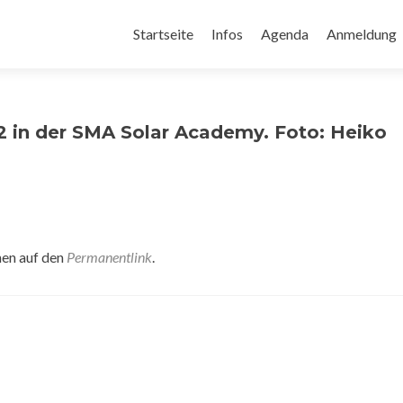
Zum
Inhalt
Startseite
Infos
Agenda
Anmeldung
springen
in der SMA Solar Academy. Foto: Heiko
hen auf den
Permanentlink
.