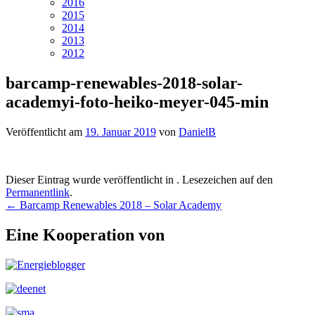
2016
2015
2014
2013
2012
barcamp-renewables-2018-solar-
academyi-foto-heiko-meyer-045-min
Veröffentlicht am
19. Januar 2019
von
DanielB
Dieser Eintrag wurde veröffentlicht in . Lesezeichen auf den
Permanentlink
.
Beitragsnavigation
←
Barcamp Renewables 2018 – Solar Academy
Eine Kooperation von