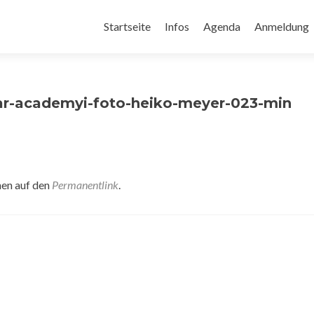
Zum
Inhalt
Startseite
Infos
Agenda
Anmeldung
springen
ar-academyi-foto-heiko-meyer-023-min
hen auf den
Permanentlink
.