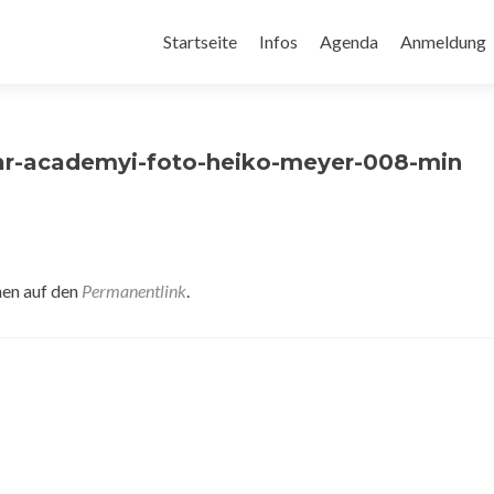
Zum
Inhalt
Startseite
Infos
Agenda
Anmeldung
springen
ar-academyi-foto-heiko-meyer-008-min
hen auf den
Permanentlink
.