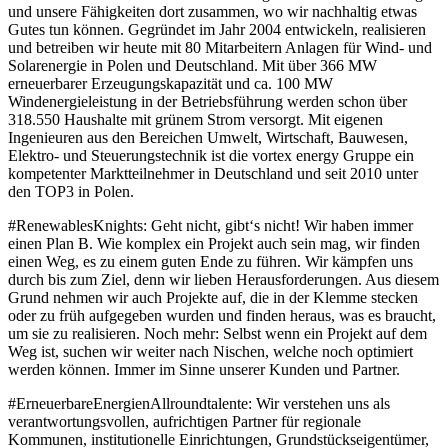
und unsere Fähigkeiten dort zusammen, wo wir nachhaltig etwas
Gutes tun können. Gegründet im Jahr 2004 entwickeln, realisieren
und betreiben wir heute mit 80 Mitarbeitern Anlagen für Wind- und
Solarenergie in Polen und Deutschland. Mit über 366 MW
erneuerbarer Erzeugungskapazität und ca. 100 MW
Windenergieleistung in der Betriebsführung werden schon über
318.550 Haushalte mit grünem Strom versorgt. Mit eigenen
Ingenieuren aus den Bereichen Umwelt, Wirtschaft, Bauwesen,
Elektro- und Steuerungstechnik ist die vortex energy Gruppe ein
kompetenter Marktteilnehmer in Deutschland und seit 2010 unter
den TOP3 in Polen.
#RenewablesKnights: Geht nicht, gibt‘s nicht! Wir haben immer
einen Plan B. Wie komplex ein Projekt auch sein mag, wir finden
einen Weg, es zu einem guten Ende zu führen. Wir kämpfen uns
durch bis zum Ziel, denn wir lieben Herausforderungen. Aus diesem
Grund nehmen wir auch Projekte auf, die in der Klemme stecken
oder zu früh aufgegeben wurden und finden heraus, was es braucht,
um sie zu realisieren. Noch mehr: Selbst wenn ein Projekt auf dem
Weg ist, suchen wir weiter nach Nischen, welche noch optimiert
werden können. Immer im Sinne unserer Kunden und Partner.
#ErneuerbareEnergienAllroundtalente: Wir verstehen uns als
verantwortungsvollen, aufrichtigen Partner für regionale
Kommunen, institutionelle Einrichtungen, Grundstückseigentümer,