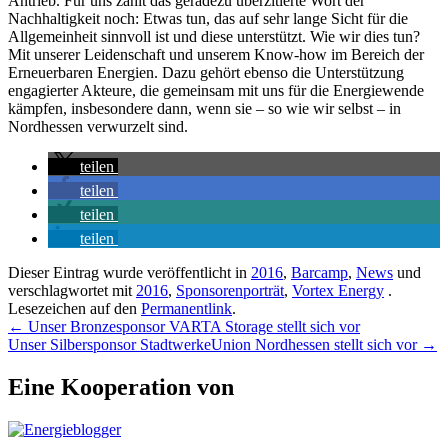
Antrieb. Für uns zählt das geradezu überzitierte Wort der
Nachhaltigkeit noch: Etwas tun, das auf sehr lange Sicht für die
Allgemeinheit sinnvoll ist und diese unterstützt. Wie wir dies tun?
Mit unserer Leidenschaft und unserem Know-how im Bereich der
Erneuerbaren Energien. Dazu gehört ebenso die Unterstützung
engagierter Akteure, die gemeinsam mit uns für die Energiewende
kämpfen, insbesondere dann, wenn sie – so wie wir selbst – in
Nordhessen verwurzelt sind.
teilen
teilen
teilen
teilen
Dieser Eintrag wurde veröffentlicht in
2016
,
Barcamp
,
News
und
verschlagwortet mit
2016
,
Sponsorenporträt
,
Vortex Energy
.
Lesezeichen auf den
Permanentlink
.
Beitragsnavigation
←
Unser Bronzesponsor VARTA Storage stellt sich vor
Unser Silbersponsor StadtwerkeUnion Nordhessen stellt sich vor
→
Eine Kooperation von