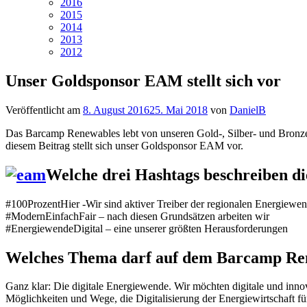
2016
2015
2014
2013
2012
Unser Goldsponsor EAM stellt sich vor
Veröffentlicht am
8. August 2016
25. Mai 2018
von
DanielB
Das Barcamp Renewables lebt von unseren Gold-, Silber- und Bronzesp
diesem Beitrag stellt sich unser Goldsponsor EAM vor.
Welche drei Hashtags beschreiben 
#100ProzentHier -Wir sind aktiver Treiber der regionalen Energiewe
#ModernEinfachFair – nach diesen Grundsätzen arbeiten wir
#EnergiewendeDigital – eine unserer größten Herausforderungen
Welches Thema darf auf dem Barcamp Rene
Ganz klar: Die digitale Energiewende. Wir möchten digitale und innova
Möglichkeiten und Wege, die Digitalisierung der Energiewirtschaft f