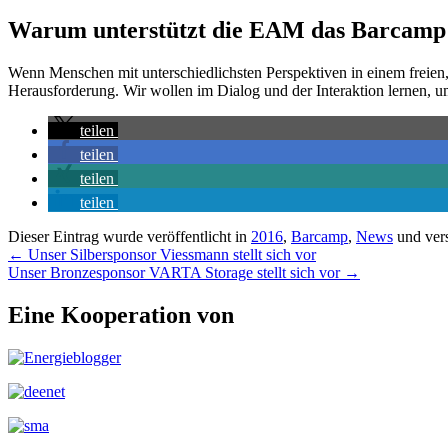
Warum unterstützt die EAM das Barcamp
Wenn Menschen mit unterschiedlichsten Perspektiven in einem freien,
Herausforderung. Wir wollen im Dialog und der Interaktion lernen, u
teilen
teilen
teilen
teilen
Dieser Eintrag wurde veröffentlicht in
2016
,
Barcamp
,
News
und ver
Beitragsnavigation
←
Unser Silbersponsor Viessmann stellt sich vor
Unser Bronzesponsor VARTA Storage stellt sich vor
→
Eine Kooperation von