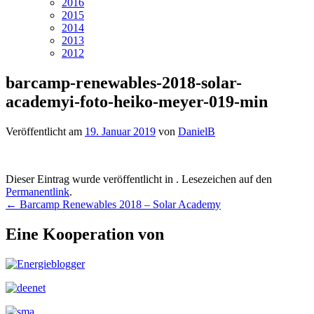
2016
2015
2014
2013
2012
barcamp-renewables-2018-solar-
academyi-foto-heiko-meyer-019-min
Veröffentlicht am
19. Januar 2019
von
DanielB
Dieser Eintrag wurde veröffentlicht in . Lesezeichen auf den
Permanentlink
.
Beitragsnavigation
←
Barcamp Renewables 2018 – Solar Academy
Eine Kooperation von